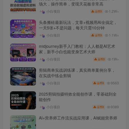
场大，操作简单，变现天花板非常高
1.2W+
小白项目
3
云币
头条搬砖最新玩法，文章+视频用AI全搞定，
一天5张+不是问题，每天只需10分钟
1.1W+
小白项目
3
云币
midjourney新手入门教程：人人都是AI艺术
家，新手小白也能变身艺术大师
1W+
小白项目
3
云币
剪辑商单实战训练课，真实商单案例分享，
在实战中练会剪辑
9563
小白项目
3
云币
2025剪辑拍摄特效全能创作课，零基础到全
能创作
9389
小白项目
3
云币
AI+营养师工作流实战应用课，AI赋能营养师