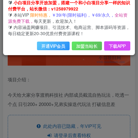
🔰
小白项目分享开放加盟，搭建一个和小白项目分享一样的知识
付费平台，站长微信：v1258979922
🔰 本站VIP
限时特惠，
￥39/年(限时福利)，￥69/永久，
全站资
源免费下载，
每天更新，欢迎加入！
🔰 内容涵盖网赚项目、引流技术、电商运营、脚本源码等资源，
每日稳定更新20-30优质付费资源课程！
开通VIP会员
加盟当站长
下载APP
项目介绍：
今天给大家分享渡鸦科技社 内部成员截流自热玩法，吃透一
个点 日引200+ 20000+兄弟实操迭代玩法 打破信息差
此处内容已隐藏，年VIP可见
请登录后查看特权