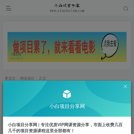
首页
网络项目
正文
私域流量的精准化获客方法 野路子玩法 吃透一个
点 日引200+ 【揭秘】
小白项目分享网
小白项目
关注
私信
2年前发布
小白项目分享网 | 专注优质VIP网课资源分享，市面上收费几百
0
318
32
几千的项目资源课程这里全部都有！