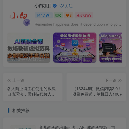
小白项目
关注
1.1W+
0
3
572W+
Remember happiness doesn't depend upon who you are or what you have; it depends solely on what you think.
育儿教学教培新玩法，AI生成教学视频，市场大，操作简单，变现天花板非常高
头条搬砖最新玩法，文章+视频用AI全搞定，一天5张+不是问题，每天只需10分钟
上一篇
下一篇
各大商业博主在使用的截流
（13244期）微信阅读2.0！
自热玩法，黑科技代替人工
项目免费送，单机日入100+
日引500+精准粉
相关推荐
育儿教学教培新玩法，AI生成教学视频，市