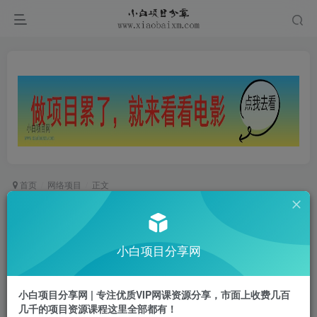
首页
网络项目
正文
粘贴复制，无需作品，日入500+，小白当天上
手，无脑操作
小白项目分享网
小白项目
关注
私信
2年前发布
小白项目分享网 | 专注优质VIP网课资源分享，市面上收费几百
0
311
16
几千的项目资源课程这里全部都有！