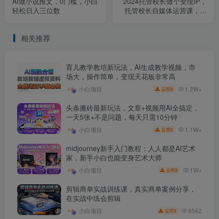
AI做小说推文，0门槛，小白
2024托管校长做个变现IP，
轻松日入三位数
托管校长自媒体运营课，利
用短视频实现校区利润翻番
相关推荐
育儿教学教培新玩法，AI生成教学视频，市
场大，操作简单，变现天花板非常高
1.2W+
小白项目
3
云币
头条搬砖最新玩法，文章+视频用AI全搞定，
一天5张+不是问题，每天只需10分钟
1.1W+
小白项目
3
云币
midjourney新手入门教程：人人都是AI艺术
家，新手小白也能变身艺术大师
1W+
小白项目
3
云币
剪辑商单实战训练课，真实商单案例分享，
在实战中练会剪辑
9562
小白项目
3
云币