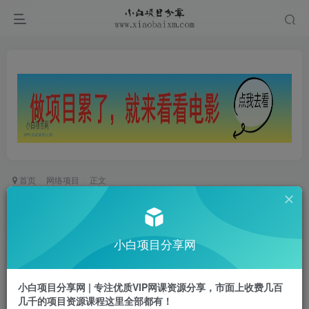
首页
网络项目
正文
（13210期）抖音小程序无人直播，一天躺赚
3000+，0粉手机可搭建，不违规不限流，小…
小白项目分享网
小白项目
关注
私信
2年前发布
小白项目分享网 | 专注优质VIP网课资源分享，市面上收费几百
0
240
10
几千的项目资源课程这里全部都有！