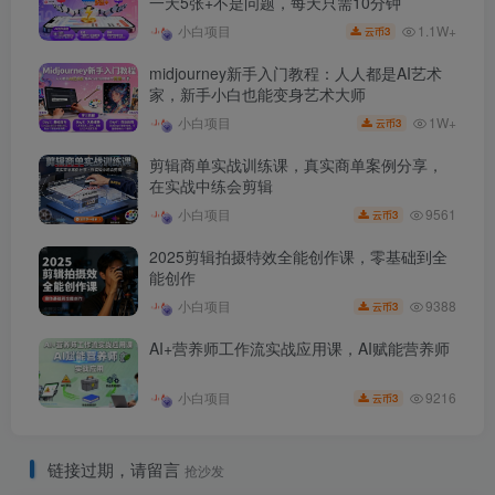
一天5张+不是问题，每天只需10分钟
1.1W+
小白项目
3
云币
midjourney新手入门教程：人人都是AI艺术
家，新手小白也能变身艺术大师
1W+
小白项目
3
云币
剪辑商单实战训练课，真实商单案例分享，
在实战中练会剪辑
9561
小白项目
3
云币
2025剪辑拍摄特效全能创作课，零基础到全
能创作
9388
小白项目
3
云币
AI+营养师工作流实战应用课，AI赋能营养师
9216
小白项目
3
云币
链接过期，请留言
抢沙发