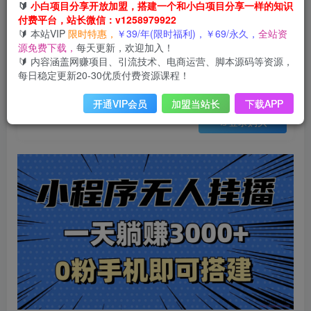
会员免费
🔰
小白项目分享开放加盟，搭建一个和小白项目分享一样的知识
付费平台，站长微信：v1258979922
（13210期）抖音小程序无人直播，一天躺赚3000+，0粉手机可搭建，不违规不限流，小…
🔰 本站VIP
限时特惠，
￥39/年(限时福利)，￥69/永久，
全站资
此内容为会员免费，请付费后查看
源免费下载，
每天更新，欢迎加入！
3
限时特惠
🔰 内容涵盖网赚项目、引流技术、电商运营、脚本源码等资源，
9
云币
云币
每日稳定更新20-30优质付费资源课程！
免费
免费
年VIP
终身VIP会员
开通VIP会员
加盟当站长
下载APP
登录购买