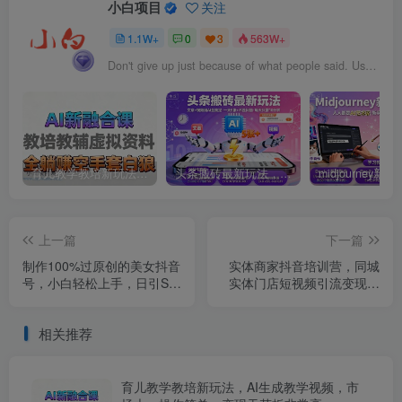
小白项目
关注
1.1W+
0
3
563W+
Don't give up just because of what people said. Use that as your motivation to push harder.
育儿教学教培新玩法，AI生成教学视频，市场大，操作简单，变现天花板非常高
头条搬砖最新玩法，文章+视频用AI全搞定，一天5张+不是问题，每天只需10分钟
上一篇
下一篇
制作100%过原创的美女抖音
实体商家抖音培训营，同城
号，小白轻松上手，日引S粉
实体门店短视频引流变现教
上百+含金量极高
程
相关推荐
育儿教学教培新玩法，AI生成教学视频，市