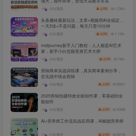
场大，操作简单，变现天花板非常高
1.2W+
小白项目
3
云币
头条搬砖最新玩法，文章+视频用AI全搞定，
一天5张+不是问题，每天只需10分钟
1.1W+
小白项目
3
云币
midjourney新手入门教程：人人都是AI艺术
家，新手小白也能变身艺术大师
1W+
小白项目
3
云币
剪辑商单实战训练课，真实商单案例分享，
在实战中练会剪辑
9561
小白项目
3
云币
2025剪辑拍摄特效全能创作课，零基础到全
能创作
9388
小白项目
3
云币
AI+营养师工作流实战应用课，AI赋能营养师
9216
小白项目
3
云币