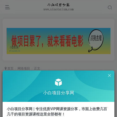
首页
网络项目
正文
主播陪跑训练营，运营型主播培训课，普通人入局
抖音直播必看
小白项目分享网
小白项目
关注
私信
2年前发布
小白项目分享网 | 专注优质VIP网课资源分享，市面上收费几百
0
278
47
几千的项目资源课程这里全部都有！