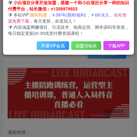
会员免费
🔰
小白项目分享开放加盟，搭建一个和小白项目分享一样的知识
付费平台，站长微信：v1258979922
主播陪跑训练营，运营型主播培训课，普通人入局抖音直播必看
🔰 本站VIP
限时特惠，
￥39/年(限时福利)，￥69/永久，
全站资
此内容为会员免费，请付费后查看
源免费下载，
每天更新，欢迎加入！
3
限时特惠
🔰 内容涵盖网赚项目、引流技术、电商运营、脚本源码等资源，
9
云币
云币
每日稳定更新20-30优质付费资源课程！
免费
免费
年VIP
终身VIP会员
开通VIP会员
加盟当站长
下载APP
登录购买
课程内容：