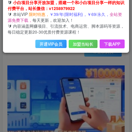
会员免费
🔰
小白项目分享开放加盟，搭建一个和小白项目分享一样的知识
已售 8
付费平台，站长微信：v1258979922
TEMU开店全流程实操课，覆盖店铺注册、运营准备、发货物流，单店月入过万
🔰 本站VIP
限时特惠，
￥39/年(限时福利)，￥69/永久，
全站资
此内容为会员免费，请付费后查看
源免费下载，
每天更新，欢迎加入！
3
🔰 内容涵盖网赚项目、引流技术、电商运营、脚本源码等资源，
12
云币
云币
每日稳定更新20-30优质付费资源课程！
免费
免费
年VIP
终身VIP会员
开通VIP会员
加盟当站长
下载APP
登录购买