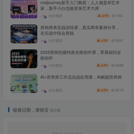
midjourney新手入门教程：人人都是AI艺术
家，新手小白也能变身艺术大师
1W+
小白项目
3
云币
剪辑商单实战训练课，真实商单案例分享，
在实战中练会剪辑
9561
小白项目
3
云币
2025剪辑拍摄特效全能创作课，零基础到全
能创作
9388
小白项目
3
云币
AI+营养师工作流实战应用课，AI赋能营养师
9216
小白项目
3
云币
链接过期，请留言
抢沙发