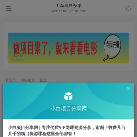
首页
网络项目
正文
TEMU开店全流程实操课，覆盖店铺注册、运营准
备、发货物流，单店月入过万
小白项目分享网
小白项目
关注
私信
9个月前更新
小白项目分享网 | 专注优质VIP网课资源分享，市面上收费几百
0
537
32
几千的项目资源课程这里全部都有！