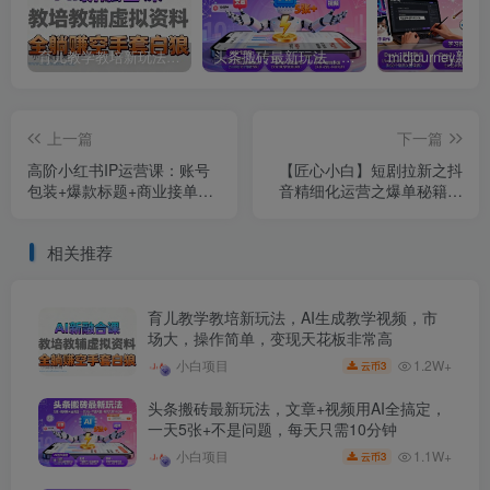
育儿教学教培新玩法，AI生成教学视频，市场大，操作简单，变现天花板非常高
头条搬砖最新玩法，文章+视频用AI全搞定，一天5张+不是问题，每天只需10分钟
上一篇
下一篇
高阶小红书IP运营课：账号
【匠心小白】短剧拉新之抖
包装+爆款标题+商业接单，
音精细化运营之爆单秘籍，
月入过万实战指南
新手可复制
相关推荐
育儿教学教培新玩法，AI生成教学视频，市
场大，操作简单，变现天花板非常高
1.2W+
小白项目
3
云币
头条搬砖最新玩法，文章+视频用AI全搞定，
一天5张+不是问题，每天只需10分钟
1.1W+
小白项目
3
云币