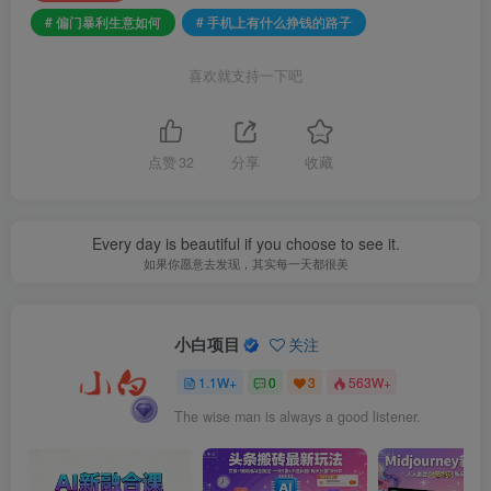
# 偏门暴利生意如何
# 手机上有什么挣钱的路子
喜欢就支持一下吧
点赞
32
分享
收藏
Every day is beautiful if you choose to see it.
如果你愿意去发现，其实每一天都很美
小白项目
关注
1.1W+
0
3
563W+
The wise man is always a good listener.