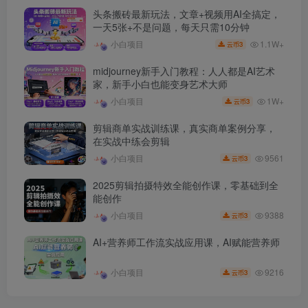
头条搬砖最新玩法，文章+视频用AI全搞定，
一天5张+不是问题，每天只需10分钟
1.1W+
小白项目
3
云币
midjourney新手入门教程：人人都是AI艺术
家，新手小白也能变身艺术大师
1W+
小白项目
3
云币
剪辑商单实战训练课，真实商单案例分享，
在实战中练会剪辑
9561
小白项目
3
云币
2025剪辑拍摄特效全能创作课，零基础到全
能创作
9388
小白项目
3
云币
AI+营养师工作流实战应用课，AI赋能营养师
9216
小白项目
3
云币