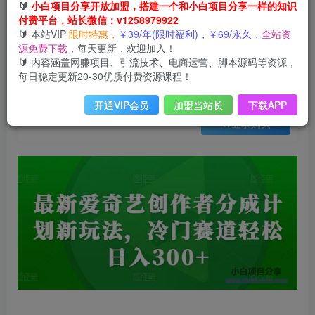
会员免费
🔰
小白项目分享开放加盟，搭建一个和小白项目分享一样的知识
付费平台，站长微信：v1258979922
最新爱奇艺创作者分成计划新玩法，冷门赛道轻松日入300+【揭秘】
🔰 本站VIP
限时特惠，
￥39/年(限时福利)，￥69/永久，
全站资
此内容为会员免费，请付费后查看
源免费下载，
每天更新，欢迎加入！
3
限时特惠
🔰 内容涵盖网赚项目、引流技术、电商运营、脚本源码等资源，
9
云币
云币
每日稳定更新20-30优质付费资源课程！
免费
免费
年VIP
终身VIP会员
开通VIP会员
加盟当站长
下载APP
登录购买