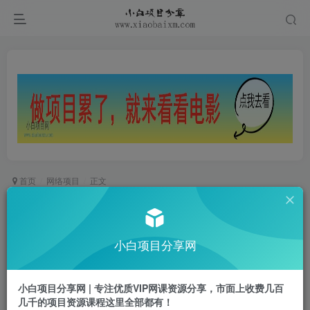
首页
网络项目
正文
最新爱奇艺创作者分成计划新玩法，冷门赛道轻松
日入300+【揭秘】
小白项目分享网
小白项目
关注
私信
2年前发布
小白项目分享网 | 专注优质VIP网课资源分享，市面上收费几百
0
361
16
几千的项目资源课程这里全部都有！