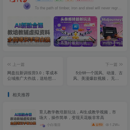
To the path of timber, iron and steel will never regret bright spray of molten steel was abandoned.
育儿教学教培新玩法，AI生成教学视频，市场大，操作简单，变现天花板非常高
头条搬砖最新玩法，文章+视频用AI全搞定，一天5张+不是问题，每天只需10分钟
上一篇
下一篇
网盘拉新训练营3.0；零成本
5分钟一个国风、动漫、古
公域推广大作战，送给想要
风、美漫爆款视频， 无脑AI
月入过万的你
操作，有手就行，日入几张
【揭秘】
相关推荐
育儿教学教培新玩法，AI生成教学视频，市
场大，操作简单，变现天花板非常高
1.2W+
小白项目
3
云币