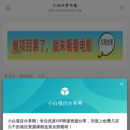
首页
网络项目
正文
（13193期）挂载广告实现被动收益，日收益达
1000+，无需手动操作，长期稳定，不违规
小白项目分享网
小白项目
关注
私信
2年前发布
小白项目分享网 | 专注优质VIP网课资源分享，市面上收费几百
0
293
29
几千的项目资源课程这里全部都有！