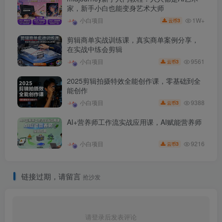
家，新手小白也能变身艺术大师
1W+
小白项目
3
云币
剪辑商单实战训练课，真实商单案例分享，
在实战中练会剪辑
9561
小白项目
3
云币
2025剪辑拍摄特效全能创作课，零基础到全
能创作
9388
小白项目
3
云币
AI+营养师工作流实战应用课，AI赋能营养师
9216
小白项目
3
云币
链接过期，请留言
抢沙发
请登录后发表评论