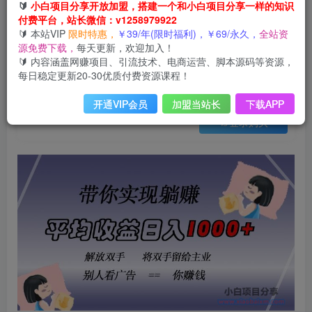
会员免费
🔰
小白项目分享开放加盟，搭建一个和小白项目分享一样的知识
付费平台，站长微信：v1258979922
（13193期）挂载广告实现被动收益，日收益达1000+，无需手动操作，长期稳定，不违规
🔰 本站VIP
限时特惠，
￥39/年(限时福利)，￥69/永久，
全站资
此内容为会员免费，请付费后查看
源免费下载，
每天更新，欢迎加入！
3
限时特惠
🔰 内容涵盖网赚项目、引流技术、电商运营、脚本源码等资源，
9
云币
云币
每日稳定更新20-30优质付费资源课程！
免费
免费
年VIP
终身VIP会员
开通VIP会员
加盟当站长
下载APP
登录购买