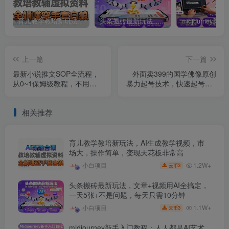
育儿教学教培新玩法，AI生成教学视频，市场大，操作简单，变现天花板非常高
头条搬砖最新玩法，文章+视频用AI全搞定，一天5张+不是问题，每天只需10分钟
上一篇
下一篇
最新小说推文SOP全流程，
外面卖399的国学佛像原创
从0~1保姆级教程，不用出
暴力起号技术，快速起号，7
镜不用拍视频，一天400+
天可达到一个万粉号
相关推荐
育儿教学教培新玩法，AI生成教学视频，市
场大，操作简单，变现天花板非常高
1.2W+
小白项目
3
云币
头条搬砖最新玩法，文章+视频用AI全搞定，
一天5张+不是问题，每天只需10分钟
1.1W+
小白项目
3
云币
midjourney新手入门教程：人人都是AI艺术