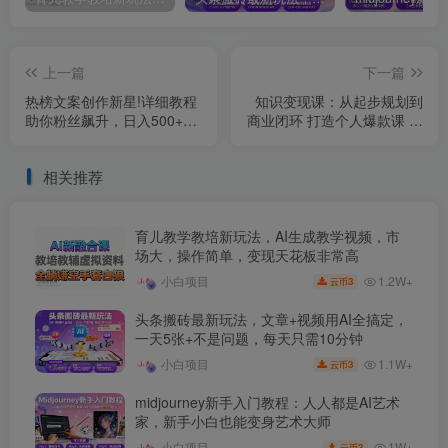
上一篇
下一篇
热榜文案创作新星!详细教程
知识变现课：从起步规划到
助你粉丝飙升，日入500+
商业闭环 打造个人爆款课 搭
【揭秘】
建年入百万财富系统
相关推荐
育儿教学教培新玩法，AI生成教学视频，市
场大，操作简单，变现天花板非常高
1.2W+
小白项目
3
云币
头条搬砖最新玩法，文章+视频用AI全搞定，
一天5张+不是问题，每天只需10分钟
1.1W+
小白项目
3
云币
midjourney新手入门教程：人人都是AI艺术
家，新手小白也能变身艺术大师
1W+
小白项目
3
云币