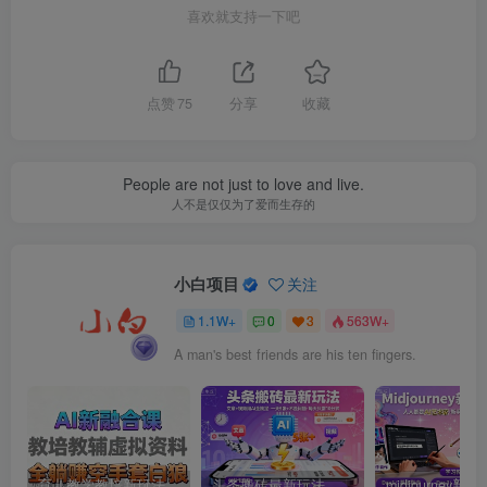
喜欢就支持一下吧
点赞
75
分享
收藏
People are not just to love and live.
人不是仅仅为了爱而生存的
小白项目
关注
1.1W+
0
3
563W+
A man's best friends are his ten fingers.
育儿教学教培新玩法，AI生成教学视频，市场大，操作简单，变现天花板非常高
头条搬砖最新玩法，文章+视频用AI全搞定，一天5张+不是问题，每天只需10分钟