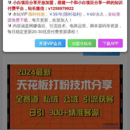
会员免费
🔰
小白项目分享开放加盟，搭建一个和小白项目分享一样的知识
付费平台，站长微信：v1258979922
天花板打粉技术分享，野路子玩法 曝光玩法免费矩阵自热技术日引2000+精准客户
🔰 本站VIP
限时特惠，
￥39/年(限时福利)，￥69/永久，
全站资
此内容为会员免费，请付费后查看
源免费下载，
每天更新，欢迎加入！
3
限时特惠
🔰 内容涵盖网赚项目、引流技术、电商运营、脚本源码等资源，
9
云币
云币
每日稳定更新20-30优质付费资源课程！
免费
免费
年VIP
终身VIP会员
开通VIP会员
加盟当站长
下载APP
登录购买