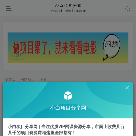
首页
网络项目
正文
天花板打粉技术分享，野路子玩法 曝光玩法免费
矩阵自热技术日引2000+精准客户
小白项目分享网
小白项目
关注
私信
2年前更新
小白项目分享网 | 专注优质VIP网课资源分享，市面上收费几百
0
685
75
几千的项目资源课程这里全部都有！