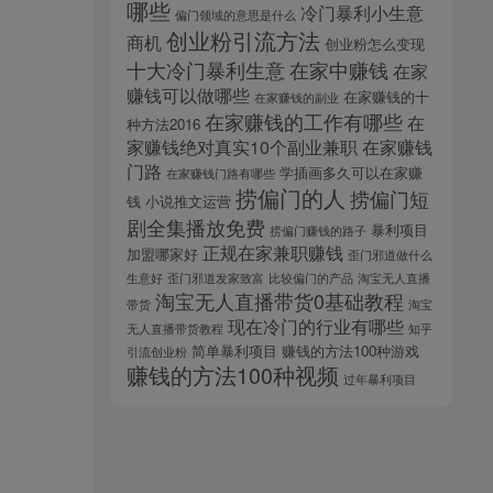
哪些
冷门暴利小生意
偏门领域的意思是什么
创业粉引流方法
商机
创业粉怎么变现
十大冷门暴利生意
在家中赚钱
在家
赚钱可以做哪些
在家赚钱的十
在家赚钱的副业
在家赚钱的工作有哪些
在
种方法2016
家赚钱绝对真实10个副业兼职
在家赚钱
门路
学插画多久可以在家赚
在家赚钱门路有哪些
捞偏门的人
捞偏门短
钱
小说推文运营
剧全集播放免费
暴利项目
捞偏门赚钱的路子
正规在家兼职赚钱
加盟哪家好
歪门邪道做什么
生意好
歪门邪道发家致富
比较偏门的产品
淘宝无人直播
淘宝无人直播带货0基础教程
带货
淘宝
现在冷门的行业有哪些
无人直播带货教程
知乎
简单暴利项目
赚钱的方法100种游戏
引流创业粉
赚钱的方法100种视频
过年暴利项目