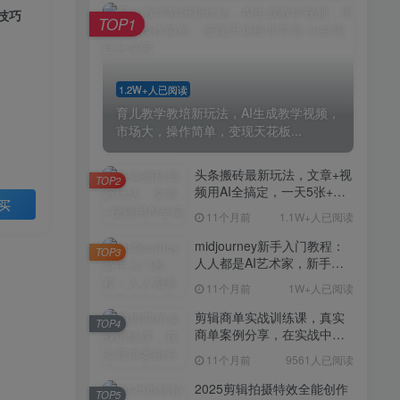
剪辑商单实战训练课，真实
TOP4
技巧
TOP1
商单案例分享，在实战中练
会剪辑
11个月前
9561人已阅读
2025剪辑拍摄特效全能创作
TOP5
1.2W+人已阅读
课，零基础到全能创作
育儿教学教培新玩法，AI生成教学视频，
11个月前
9388人已阅读
市场大，操作简单，变现天花板...
AI+营养师工作流实战应用
TOP6
课，AI赋能营养师
头条搬砖最新玩法，文章+视
TOP2
频用AI全搞定，一天5张+不
11个月前
9216人已阅读
买
是问题，每天只需10分钟
11个月前
1.1W+人已阅读
外贸营销策划SOP系统课
TOP7
程，打开跨境电商企业线上
midjourney新手入门教程：
TOP3
营销任督二脉
人人都是AI艺术家，新手小
11个月前
9147人已阅读
白也能变身艺术大师
11个月前
1W+人已阅读
2025拼多多虚拟电商项目，
TOP8
无需手动发货回复，0成本，
剪辑商单实战训练课，真实
TOP4
轻松月入1-5W【揭秘】
商单案例分享，在实战中练
11个月前
7803人已阅读
会剪辑
11个月前
9561人已阅读
Coze扣子工作流一键生成小
TOP9
说推文视频，实战教学保姆
2025剪辑拍摄特效全能创作
TOP5
级教程