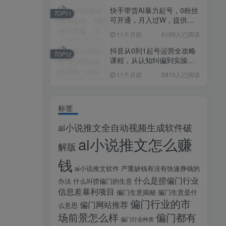
快手带货AI暴力起号，0粉丝
TOP11
可开通，月入过W，提供账
号就行，适合普通人的懒人
11个月前
6109人已阅读
项目【揭秘】
抖音从0到1起号运营全攻略
TOP12
课程，从认知纠偏到实操落
地，高效起号变现
11个月前
5819人已阅读
标签
ai小说推文全自动视频生成软件破
ai小说推文怎么赚
解版
钱
ai小说推文软件
严重缺钱有没有快速挣钱的
什么是捞偏门行业
办法
什么叫捞偏门的生意
信息差暴利项目
偏门生意揭秘
偏门生意是什
偏门行业的市
偏门网站推荐
么意思
场前景怎么样
偏门都有
偏门行业种类