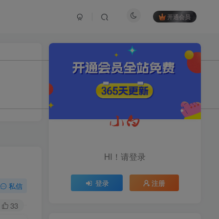
开通会员
TOP1
1.2W+人已阅读
育儿教学教培新玩法，AI生成教学视频，
市场大，操作简单，变现天花板...
头条搬砖最新玩法，文章+视
TOP2
频用AI全搞定，一天5张+不
HI！请登录
是问题，每天只需10分钟
11个月前
1.1W+人已阅读
登录
注册
midjourney新手入门教程：
私信
TOP3
人人都是AI艺术家，新手小
白也能变身艺术大师
33
11个月前
1W+人已阅读