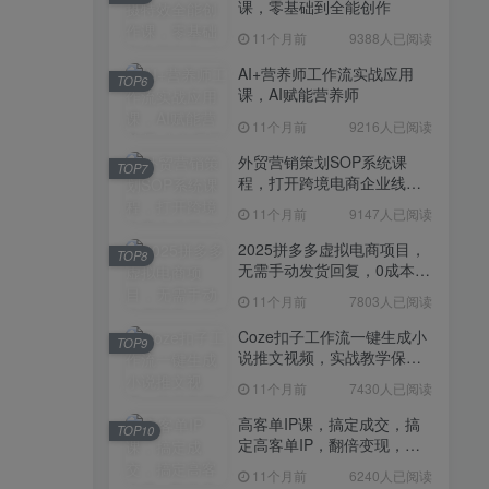
课，零基础到全能创作
11个月前
7430人已阅读
11个月前
9388人已阅读
高客单IP课，搞定成交，搞
TOP10
定高客单IP，翻倍变现，轻
AI+营养师工作流实战应用
TOP6
松卖爆，不销而销
课，AI赋能营养师
11个月前
6240人已阅读
11个月前
9216人已阅读
快手带货AI暴力起号，0粉丝
TOP11
可开通，月入过W，提供账
外贸营销策划SOP系统课
TOP7
号就行，适合普通人的懒人
程，打开跨境电商企业线上
11个月前
6109人已阅读
项目【揭秘】
营销任督二脉
11个月前
9147人已阅读
抖音从0到1起号运营全攻略
TOP12
课程，从认知纠偏到实操落
2025拼多多虚拟电商项目，
TOP8
地，高效起号变现
无需手动发货回复，0成本，
11个月前
5819人已阅读
轻松月入1-5W【揭秘】
11个月前
7803人已阅读
Coze扣子工作流一键生成小
TOP9
说推文视频，实战教学保姆
级教程
11个月前
7430人已阅读
高客单IP课，搞定成交，搞
TOP10
定高客单IP，翻倍变现，轻
松卖爆，不销而销
11个月前
6240人已阅读