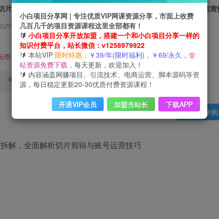
切片电商实战课：从基础流程到爆款拆解，全面解析切片剪辑与账号运营
小白项目分享网 | 专注优质VIP网课资源分享，市面上收费
几百几千的项目资源课程这里全部都有！
此内容为会员免费，请付费后查看
🔰
小白项目分享开放加盟，搭建一个和小白项目分享一样的
3
知识付费平台，站长微信：v1258979922
限时特惠
🔰 本站VIP
限时特惠，
￥39/年(限时福利)，￥69/永久，
全
9
云币
云币
站资源免费下载，
每天更新，欢迎加入！
🔰 内容涵盖网赚项目、引流技术、电商运营、脚本源码等资
免费
终身VIP会员
年VIP
源，每日稳定更新20-30优质付费资源课程！
免费
开通VIP会员
加盟当站长
下载APP
登录购