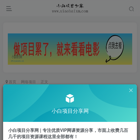
首页
网络项目
正文
一年赚200万，闷声发财的小生意！
小白项目
小白项目分享网
关注
私信
2年前更新
0
848
36
小白项目分享网 | 专注优质VIP网课资源分享，市面上收费几百
付费阅读
几千的项目资源课程这里全部都有！