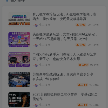
育儿教学教培新玩法，AI生成教学视频，市
场大，操作简单，变现天花板非常高
1.2W+
小白项目
3
云币
头条搬砖最新玩法，文章+视频用AI全搞定，
一天5张+不是问题，每天只需10分钟
1.1W+
小白项目
3
云币
midjourney新手入门教程：人人都是AI艺术
家，新手小白也能变身艺术大师
1W+
小白项目
3
云币
剪辑商单实战训练课，真实商单案例分享，
在实战中练会剪辑
9563
小白项目
3
云币
2025剪辑拍摄特效全能创作课，零基础到全
能创作
9389
小白项目
3
云币