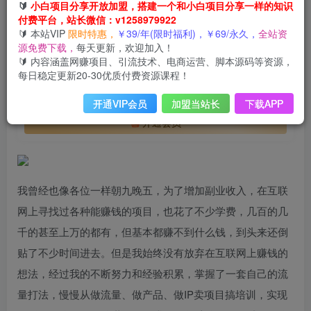
一年赚200万，闷声发财的小生意！
🔰
小白项目分享开放加盟，搭建一个和小白项目分享一样的知识
付费平台，站长微信：v1258979922
此内容为付费阅读，请付费后查看
🔰 本站VIP
限时特惠，
￥39/年(限时福利)，￥69/永久，
全站资
会员专属资源
源免费下载，
每天更新，欢迎加入！
🔰 内容涵盖网赚项目、引流技术、电商运营、脚本源码等资源，
免费
免费
年VIP
终身VIP会员
每日稳定更新20-30优质付费资源课程！
您暂无购买权限，请先开通会员
开通VIP会员
加盟当站长
下载APP
开通会员
我曾经也像各位一样朝九晚五，为了增加副业收入，在互联
网上寻找过各种能赚钱的项目，也花了不少学费，几百的几
千的甚至上万的都有，但基本都赚不到什么钱，到头来还倒
贴了不少时间进去。但是我始终没有放弃在互联网上赚钱的
想法，经过我的不断努力和经验积累，掌握了一套自己的流
量打法，慢慢从做流量、做产品、做IP卖项目搞培训，实现