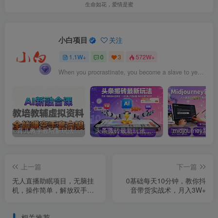
生命如花，爱情是蜜
小白项目
关注
1.1W+
0
3
572W+
When you procrastinate, you become a slave to yesterday.
育儿教学教培新玩法，AI生成教学视频，市场大，操作简单，变现天花板非常高
头条搬砖最新玩法，文章+视频用AI全搞定，一天5张+不是问题，每天只需10分钟
上一篇
下一篇
无人直播助眠项目，无脑挂
0基础每天10分钟，教你抖
机，操作简单，解放双手，
音带货实战术，月入3W+
礼物刷不停
相关推荐