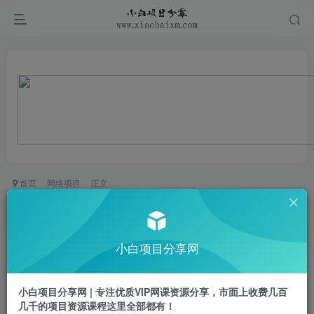
首页
网络项目
正文
Adobe 2025升级，全新AI功能，新增超多黑科技
小白项目
小白项目分享网
关注
私信
1年前更新
0
780
77
小白项目分享网 | 专注优质VIP网课资源分享，市面上收费几百
会员免费
已售 23
几千的项目资源课程这里全部都有！