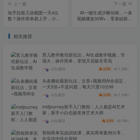
上一篇
下一篇
知乎拉新几张截图一天4位
AI一键生成沙雕动画，一条
数？操作简单易上手，小白
视频播放30W+，零基础新手
最佳变现玩法，附保姆级玩
小白也能月入过1W+【揭
法教程
秘】
相关推荐
育儿教学教培新玩法，AI生成教学视频，市
场大，操作简单，变现天花板非常高
1.2W+
小白项目
3
云币
头条搬砖最新玩法，文章+视频用AI全搞定，
一天5张+不是问题，每天只需10分钟
1.1W+
小白项目
3
云币
midjourney新手入门教程：人人都是AI艺术
家，新手小白也能变身艺术大师
1W+
小白项目
3
云币
剪辑商单实战训练课，真实商单案例分享，
在实战中练会剪辑