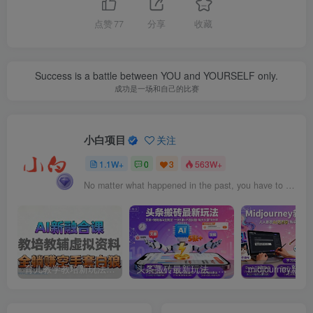
点赞
77
分享
收藏
Success is a battle between YOU and YOURSELF only.
成功是一场和自己的比赛
小白项目
关注
1.1W+
0
3
563W+
No matter what happened in the past, you have to believe that the best is yet to come.
育儿教学教培新玩法，AI生成教学视频，市场大，操作简单，变现天花板非常高
头条搬砖最新玩法，文章+视频用AI全搞定，一天5张+不是问题，每天只需10分钟