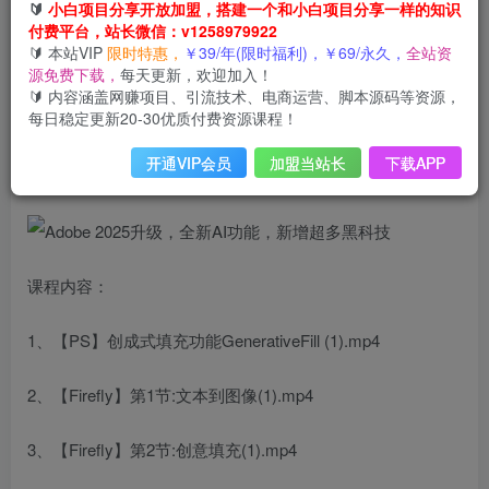
Adobe 2025升级，全新AI功能，新增超多黑科技
🔰
小白项目分享开放加盟，搭建一个和小白项目分享一样的知识
付费平台，站长微信：v1258979922
此内容为会员免费，请付费后查看
3
🔰 本站VIP
限时特惠，
￥39/年(限时福利)，￥69/永久，
全站资
限时特惠
源免费下载，
每天更新，欢迎加入！
99
云币
云币
🔰 内容涵盖网赚项目、引流技术、电商运营、脚本源码等资源，
每日稳定更新20-30优质付费资源课程！
免费
免费
年VIP
终身VIP会员
开通VIP会员
加盟当站长
下载APP
登录购买
课程内容：
1、【PS】创成式填充功能GenerativeFill (1).mp4
2、【Firefly】第1节:文本到图像(1).mp4
3、【Firefly】第2节:创意填充(1).mp4