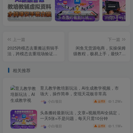
育儿教学教培新玩法，AI生成教学视频，市场大，操作简单，变现天花板非常高
头条搬砖最新玩法，文章+视频用AI全搞定，一天5张+不是问题，每天只需10分钟
上一篇
下一篇
2025跨模态去重搬运剪辑手
闲鱼无货源电商，实操保姆
法，跨模态去重现场验证
级教程，极易上手，最快7天
+全程实操，真实账号验证
出单
相关推荐
育儿教学教培新玩法，AI生成教学视频，市
场大，操作简单，变现天花板非常高
1.2W+
小白项目
3
云币
头条搬砖最新玩法，文章+视频用AI全搞定，
一天5张+不是问题，每天只需10分钟
1.1W+
小白项目
3
云币