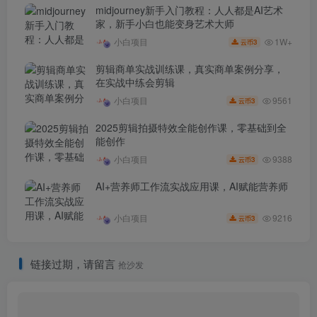
midjourney新手入门教程：人人都是AI艺术
家，新手小白也能变身艺术大师
1W+
小白项目
3
云币
剪辑商单实战训练课，真实商单案例分享，
在实战中练会剪辑
9561
小白项目
3
云币
2025剪辑拍摄特效全能创作课，零基础到全
能创作
9388
小白项目
3
云币
AI+营养师工作流实战应用课，AI赋能营养师
9216
小白项目
3
云币
链接过期，请留言
抢沙发