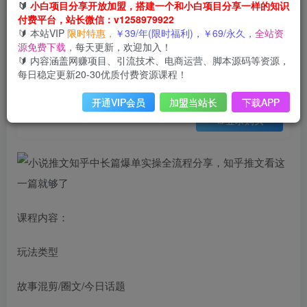
会员免费
🔰
小白项目分享开放加盟，搭建一个和小白项目分享一样的知识
已售 34
付费平台，站长微信：v1258979922
小说推文知乎中长篇爆单实操全流程分享，知乎推文看这一篇就够了
🔰 本站VIP
限时特惠，
￥39/年(限时福利)，￥69/永久，
全站资
此内容为会员免费，请付费后查看
源免费下载，
每天更新，欢迎加入！
3
限时特惠
🔰 内容涵盖网赚项目、引流技术、电商运营、脚本源码等资源，
99
云币
云币
每日稳定更新20-30优质付费资源课程！
免费
免费
年VIP
终身VIP会员
开通VIP会员
加盟当站长
下载APP
登录购买
课程内容：
玩法类型
故事混剪/圈文/今日话题