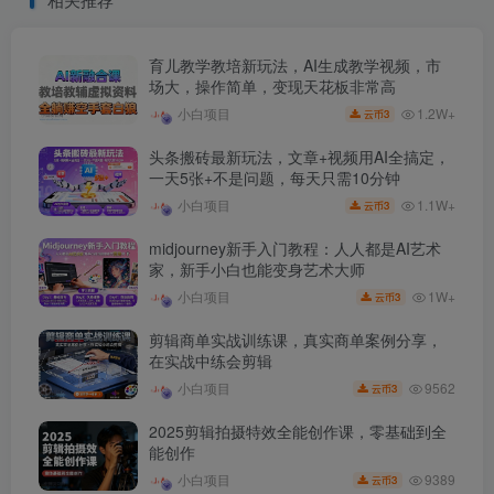
育儿教学教培新玩法，AI生成教学视频，市
场大，操作简单，变现天花板非常高
1.2W+
小白项目
3
云币
头条搬砖最新玩法，文章+视频用AI全搞定，
一天5张+不是问题，每天只需10分钟
1.1W+
小白项目
3
云币
midjourney新手入门教程：人人都是AI艺术
家，新手小白也能变身艺术大师
1W+
小白项目
3
云币
剪辑商单实战训练课，真实商单案例分享，
在实战中练会剪辑
9562
小白项目
3
云币
2025剪辑拍摄特效全能创作课，零基础到全
能创作
9389
小白项目
3
云币