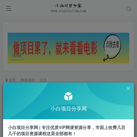
首页
网络项目
正文
抖音最新双图文卡模板搬运技术，安卓苹果通用，
百万千万播放嘎嘎爆
小白项目分享网
小白项目
关注
私信
2年前更新
小白项目分享网 | 专注优质VIP网课资源分享，市面上收费几百
0
746
69
几千的项目资源课程这里全部都有！