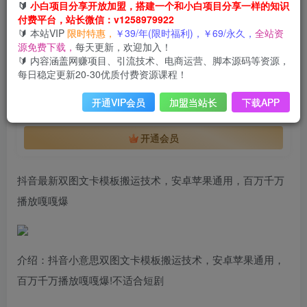
付费阅读
🔰
小白项目分享开放加盟，搭建一个和小白项目分享一样的知识
付费平台，站长微信：v1258979922
抖音最新双图文卡模板搬运技术，安卓苹果通用，百万千万播放嘎嘎爆
🔰 本站VIP
限时特惠，
￥39/年(限时福利)，￥69/永久，
全站资
此内容为付费阅读，请付费后查看
源免费下载，
每天更新，欢迎加入！
会员专属资源
🔰 内容涵盖网赚项目、引流技术、电商运营、脚本源码等资源，
每日稳定更新20-30优质付费资源课程！
免费
免费
年VIP
终身VIP会员
开通VIP会员
加盟当站长
下载APP
您暂无购买权限，请先开通会员
开通会员
抖音最新双图文卡模板搬运技术，安卓苹果通用，百万千万
播放嘎嘎爆
介绍：抖音小意思双图文卡模板搬运技术，安卓苹果通用，
百万千万播放嘎嘎爆!不适合短剧