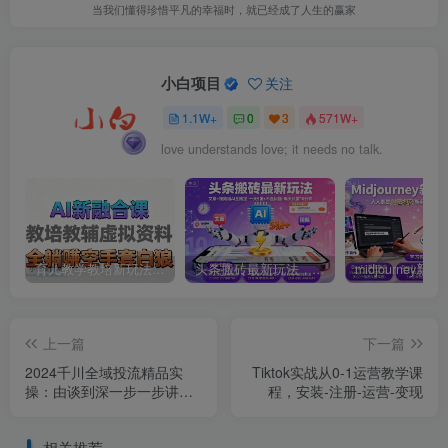
当我们懂得珍惜平凡的幸福时，就已经成了人生的赢家
小白项目
关注
1.1W+
0
3
571W+
love understands love; it needs no talk.
育儿教学教培新玩法，AI生成教学视频，市场大，操作简单，变现天花板非常高
头条搬砖最新玩法，文章+视频用AI全搞定，一天5张+不是问题，每天只需10分钟
上一篇
下一篇
2024千川全域投流精品实
Tiktok实战从0-1运营教学课
操：由谈到深一步一步讲
程，安装-注册-运营-变现
解，教你直播带货（15节）
相关推荐