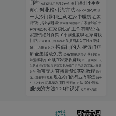
哪些
冷门暴利小生意
偏门领域的意思是什么
创业粉引流方法
商机
创业粉怎么变现
十大冷门暴利生意
在家中赚钱
在家
赚钱可以做哪些
在家赚钱的十
在家赚钱的副业
在家赚钱的工作有哪些
在
种方法2016
家赚钱绝对真实10个副业兼职
在家赚钱
门路
学插画多久可以在家赚
在家赚钱门路有哪些
捞偏门的人
捞偏门短
钱
小说推文运营
剧全集播放免费
暴利项目
捞偏门赚钱的路子
正规在家兼职赚钱
加盟哪家好
歪门邪道做什么
生意好
歪门邪道发家致富
比较偏门的产品
淘宝无人直播
淘宝无人直播带货0基础教程
带货
淘宝
现在冷门的行业有哪些
无人直播带货教程
知乎
简单暴利项目
赚钱的方法100种游戏
引流创业粉
赚钱的方法100种视频
过年暴利项目