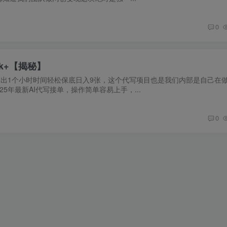
0
k+【揭秘】
抽出1个小时时间轻松保底日入9张，这个代写项目也是我们内部是自己在
5年最新AI代写接单，操作简单容易上手，...
0