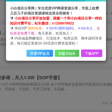
小白项目分享网 | 专注优质VIP网课资源分享，市面上收费
几百几千的项目资源课程这里全部都有！
0
🔰
小白项目分享开放加盟，搭建一个和小白项目分享一样的
知识付费平台，站长微信：v1258979922
🔰 本站VIP
限时特惠，
￥39/年(限时福利)，￥69/永久，
全
目，操作简单容易上手，保底日入8张+【揭秘】
站资源免费下载，
每天更新，欢迎加入！
🔰 内容涵盖网赚项目、引流技术、电商运营、脚本源码等资
是自己在做的一个暴利项目，今天免费给大家分享出来，2025年最新AI
源，每日稳定更新20-30优质付费资源课程！
听我课程的小伙伴都知道我们团队做网创变...
开通VIP会员
加盟当站长
下载APP
0
多得，月入1-3W【SOP手册】
1-2个小时时间轻松保底日入5张 这个代写项目也是我们内部是自己在做
定，可副业，可全职，可开工作室，天花板...
0