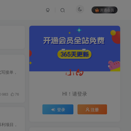
开通会员
TOP1
1.2W+人已阅读
育儿教学教培新玩法，AI生成教学视频，
代写接单，
市场大，操作简单，变现天花板...
头条搬砖最新玩法，文章+视
TOP2
频用AI全搞定，一天5张+不
HI！请登录
983
76
是问题，每天只需10分钟
11个月前
1.1W+人已阅读
登录
注册
midjourney新手入门教程：
TOP3
人人都是AI艺术家，新手小
白也能变身艺术大师
11个月前
1W+人已阅读
暴利项目，