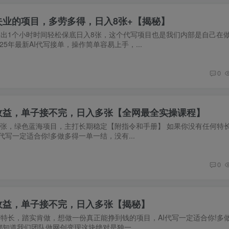
失业的项目，多劳多得，日入8张+【揭秘】
抽出1个小时时间轻松保底日入8张，这个代写项目也是我们内部是自己在
5年最新AI代写接单，操作简单容易上手，...
0
收益，单子接不完，日入多张【全网最全实操课程】
几张，绿色蓝海项目，主打长期稳定【附指令和手册】 如果你没有任何特
写一定适合你!多做多得一单一结，没有...
0
收益，单子接不完，日入多张【揭秘】
特长，踏实肯做，想做一份真正能挣到钱的项目，AI代写一定适合你!多
都知道我们团队做网创变现这块绝对是独一...