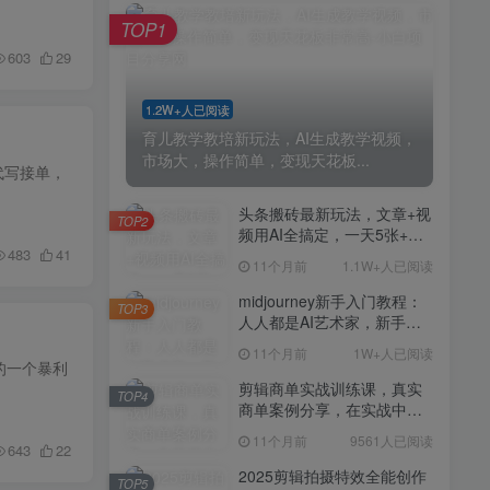
剪辑商单实战训练课，真实
TOP4
TOP1
商单案例分享，在实战中练
会剪辑
603
29
11个月前
9561人已阅读
2025剪辑拍摄特效全能创作
TOP5
1.2W+人已阅读
课，零基础到全能创作
育儿教学教培新玩法，AI生成教学视频，
11个月前
9388人已阅读
市场大，操作简单，变现天花板...
代写接单，
AI+营养师工作流实战应用
TOP6
课，AI赋能营养师
头条搬砖最新玩法，文章+视
TOP2
频用AI全搞定，一天5张+不
11个月前
9216人已阅读
483
41
是问题，每天只需10分钟
11个月前
1.1W+人已阅读
外贸营销策划SOP系统课
TOP7
程，打开跨境电商企业线上
midjourney新手入门教程：
TOP3
营销任督二脉
人人都是AI艺术家，新手小
11个月前
9147人已阅读
白也能变身艺术大师
11个月前
1W+人已阅读
2025拼多多虚拟电商项目，
的一个暴利
TOP8
无需手动发货回复，0成本，
剪辑商单实战训练课，真实
TOP4
轻松月入1-5W【揭秘】
商单案例分享，在实战中练
11个月前
7803人已阅读
会剪辑
11个月前
9561人已阅读
Coze扣子工作流一键生成小
643
22
TOP9
说推文视频，实战教学保姆
2025剪辑拍摄特效全能创作
TOP5
级教程