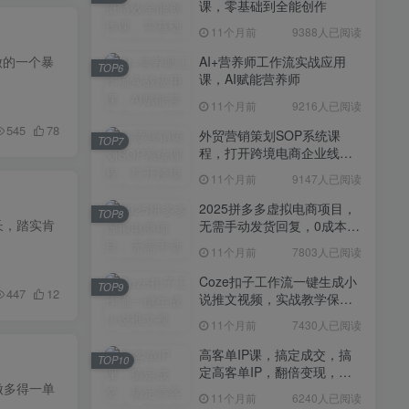
课，零基础到全能创作
11个月前
7430人已阅读
11个月前
9388人已阅读
高客单IP课，搞定成交，搞
TOP10
定高客单IP，翻倍变现，轻
做的一个暴
AI+营养师工作流实战应用
TOP6
松卖爆，不销而销
课，AI赋能营养师
11个月前
6240人已阅读
11个月前
9216人已阅读
快手带货AI暴力起号，0粉丝
TOP11
可开通，月入过W，提供账
545
78
外贸营销策划SOP系统课
TOP7
号就行，适合普通人的懒人
程，打开跨境电商企业线上
11个月前
6109人已阅读
项目【揭秘】
营销任督二脉
11个月前
9147人已阅读
抖音从0到1起号运营全攻略
TOP12
课程，从认知纠偏到实操落
2025拼多多虚拟电商项目，
TOP8
地，高效起号变现
长，踏实肯
无需手动发货回复，0成本，
11个月前
5819人已阅读
轻松月入1-5W【揭秘】
11个月前
7803人已阅读
Coze扣子工作流一键生成小
TOP9
447
12
说推文视频，实战教学保姆
级教程
11个月前
7430人已阅读
高客单IP课，搞定成交，搞
TOP10
定高客单IP，翻倍变现，轻
做多得一单
松卖爆，不销而销
11个月前
6240人已阅读