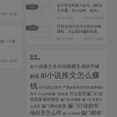
快手带货AI暴力起号，0粉丝
TOP11
可开通，月入过W，提供账
787
22
号就行，适合普通人的懒人
11个月前
6109人已阅读
项目【揭秘】
抖音从0到1起号运营全攻略
TOP12
课程，从认知纠偏到实操落
地，高效起号变现
11个月前
5819人已阅读
做的一个暴
标签
327
54
ai小说推文全自动视频生成软件破
ai小说推文怎么赚
解版
钱
ai小说推文软件
严重缺钱有没有快速挣钱的
什么是捞偏门行业
办法
什么叫捞偏门的生意
信息差暴利项目
偏门生意揭秘
偏门生意是什
偏门行业的市
偏门网站推荐
么意思
场前景怎么样
偏门都有
偏门行业种类