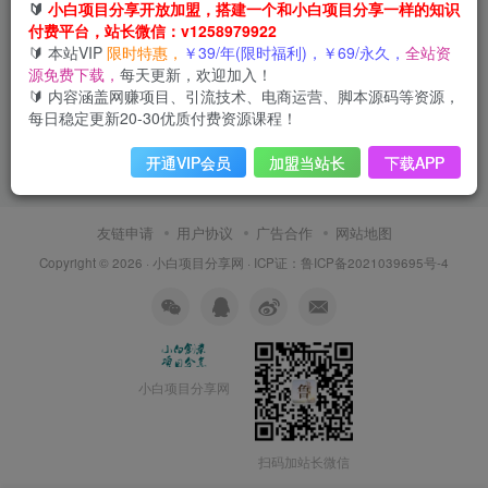
🔰
小白项目分享开放加盟，搭建一个和小白项目分享一样的知识
付费平台，站长微信：v1258979922
🔰 本站VIP
限时特惠，
￥39/年(限时福利)，￥69/永久，
全站资
源免费下载，
每天更新，欢迎加入！
🔰 内容涵盖网赚项目、引流技术、电商运营、脚本源码等资源，
每日稳定更新20-30优质付费资源课程！
开通VIP会员
加盟当站长
下载APP
友链申请
用户协议
广告合作
网站地图
Copyright © 2026 ·
小白项目分享网
· ICP证：
鲁ICP备2021039695号-4
小白项目分享网
扫码加站长微信