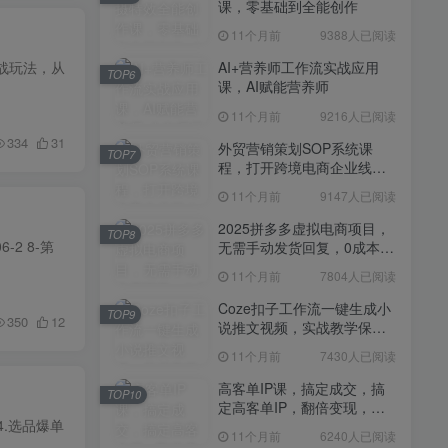
课，零基础到全能创作
11个月前
7430人已阅读
11个月前
9388人已阅读
高客单IP课，搞定成交，搞
TOP10
定高客单IP，翻倍变现，轻
实战玩法，从
AI+营养师工作流实战应用
TOP6
松卖爆，不销而销
课，AI赋能营养师
11个月前
6240人已阅读
11个月前
9216人已阅读
快手带货AI暴力起号，0粉丝
TOP11
可开通，月入过W，提供账
334
31
外贸营销策划SOP系统课
TOP7
号就行，适合普通人的懒人
程，打开跨境电商企业线上
11个月前
6109人已阅读
项目【揭秘】
营销任督二脉
11个月前
9147人已阅读
抖音从0到1起号运营全攻略
TOP12
课程，从认知纠偏到实操落
2025拼多多虚拟电商项目，
TOP8
地，高效起号变现
-2 8-第
无需手动发货回复，0成本，
11个月前
5819人已阅读
轻松月入1-5W【揭秘】
11个月前
7804人已阅读
Coze扣子工作流一键生成小
TOP9
350
12
说推文视频，实战教学保姆
级教程
11个月前
7430人已阅读
高客单IP课，搞定成交，搞
TOP10
定高客单IP，翻倍变现，轻
4.选品爆单
松卖爆，不销而销
11个月前
6240人已阅读