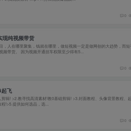
0
实现纯视频带货
目，人在哪里聚集，钱就在哪里，做短视频一定是做网创的大趋势，而短
频带货。 因为视频开通挂车权限至少得有5...
0
单起飞
人剪辑! >2.教寻找高清素材!教0基础剪辑! >3.封面教程、头像背景教程、
程!>5.提供如何选品，选...
0