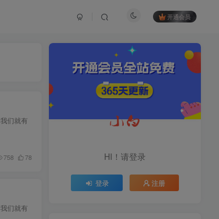
开通会员
TOP1
1.2W+人已阅读
育儿教学教培新玩法，AI生成教学视频，
后我们就有
市场大，操作简单，变现天花板...
头条搬砖最新玩法，文章+视
TOP2
频用AI全搞定，一天5张+不
HI！请登录
758
78
是问题，每天只需10分钟
11个月前
1.1W+人已阅读
登录
注册
midjourney新手入门教程：
TOP3
人人都是AI艺术家，新手小
白也能变身艺术大师
11个月前
1W+人已阅读
后我们就有