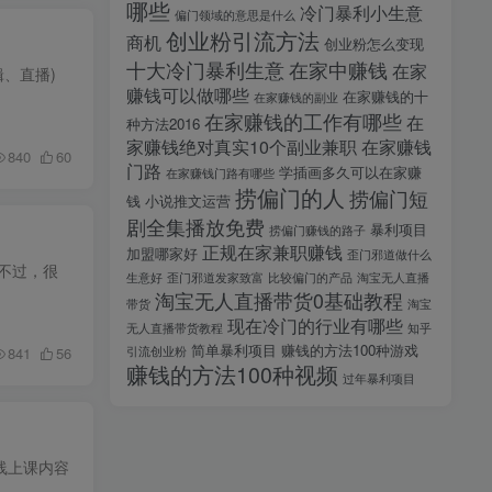
哪些
冷门暴利小生意
偏门领域的意思是什么
创业粉引流方法
商机
创业粉怎么变现
十大冷门暴利生意
在家中赚钱
在家
、直播)
赚钱可以做哪些
在家赚钱的十
在家赚钱的副业
在家赚钱的工作有哪些
在
种方法2016
家赚钱绝对真实10个副业兼职
在家赚钱
840
60
门路
学插画多久可以在家赚
在家赚钱门路有哪些
捞偏门的人
捞偏门短
钱
小说推文运营
剧全集播放免费
暴利项目
捞偏门赚钱的路子
正规在家兼职赚钱
加盟哪家好
歪门邪道做什么
不过，很
生意好
歪门邪道发家致富
比较偏门的产品
淘宝无人直播
淘宝无人直播带货0基础教程
带货
淘宝
现在冷门的行业有哪些
无人直播带货教程
知乎
简单暴利项目
赚钱的方法100种游戏
引流创业粉
841
56
赚钱的方法100种视频
过年暴利项目
线上课内容