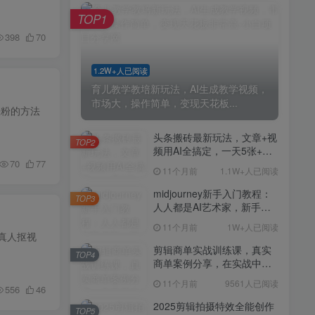
剪辑商单实战训练课，真实
TOP4
TOP1
商单案例分享，在实战中练
会剪辑
398
70
11个月前
9561人已阅读
2025剪辑拍摄特效全能创作
TOP5
1.2W+人已阅读
课，零基础到全能创作
育儿教学教培新玩法，AI生成教学视频，
11个月前
9388人已阅读
市场大，操作简单，变现天花板...
速涨粉的方法
AI+营养师工作流实战应用
TOP6
课，AI赋能营养师
头条搬砖最新玩法，文章+视
TOP2
频用AI全搞定，一天5张+不
11个月前
9216人已阅读
70
77
是问题，每天只需10分钟
11个月前
1.1W+人已阅读
外贸营销策划SOP系统课
TOP7
程，打开跨境电商企业线上
midjourney新手入门教程：
TOP3
营销任督二脉
人人都是AI艺术家，新手小
11个月前
9147人已阅读
白也能变身艺术大师
11个月前
1W+人已阅读
2025拼多多虚拟电商项目，
～真人抠视
TOP8
无需手动发货回复，0成本，
剪辑商单实战训练课，真实
TOP4
轻松月入1-5W【揭秘】
商单案例分享，在实战中练
11个月前
7804人已阅读
会剪辑
11个月前
9561人已阅读
Coze扣子工作流一键生成小
556
46
TOP9
说推文视频，实战教学保姆
2025剪辑拍摄特效全能创作
TOP5
级教程