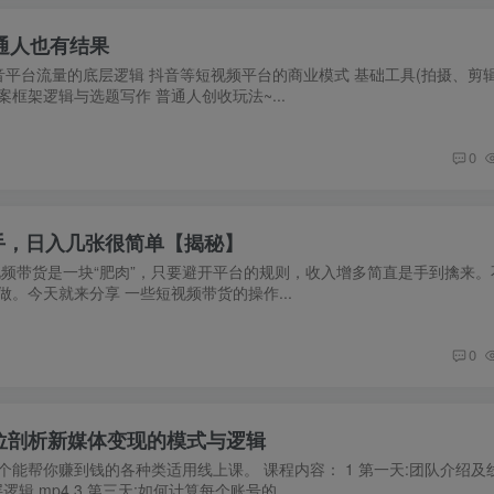
通人也有结果
音平台流量的底层逻辑 抖音等短视频平台的商业模式 基础工具(拍摄、剪辑
案框架逻辑与选题写作 普通人创收玩法~...
0
手，日入几张很简单【揭秘】
视频带货是一块“肥肉”，只要避开平台的规则，收入增多简直是手到擒来。
。今天就来分享 一些短视频带货的操作...
0
位剖析新媒体变现的模式与逻辑
能帮你赚到钱的各种类适用线上课。 课程内容： 1 第一天:团队介绍及
逻辑.mp4 3 第三天:如何计算每个账号的...