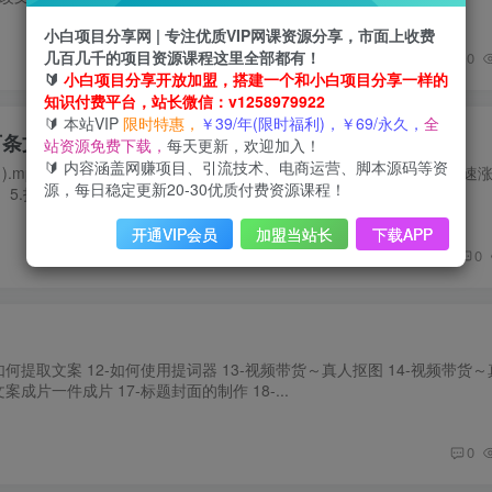
小白项目分享网 | 专注优质VIP网课资源分享，市面上收费
几百几千的项目资源课程这里全部都有！
0
🔰
小白项目分享开放加盟，搭建一个和小白项目分享一样的
知识付费平台，站长微信：v1258979922
🔰 本站VIP
限时特惠，
￥39/年(限时福利)，￥69/永久，
全
万条文案+详细视频课程，零基础学习短视频带货
站资源免费下载，
每天更新，欢迎加入！
🔰 内容涵盖网赚项目、引流技术、电商运营、脚本源码等资
p4 02、1.橱窗的介绍(1).mp4 03.2.选品的方法(1).mp4 04、3.快
源，每日稳定更新20-30优质付费资源课程！
06、5.拍摄的方法(1).mp4 07、6.抖音运营布...
开通VIP会员
加盟当站长
下载APP
0
-如何提取文案 12-如何使用提词器 13-视频带货～真人抠图 14-视频带货
案成片一件成片 17-标题封面的制作 18-...
0