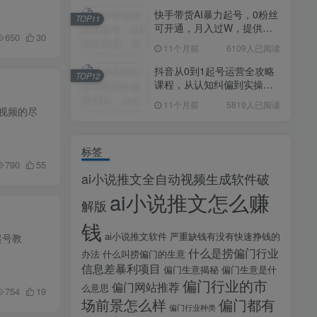
快手带货AI暴力起号，0粉丝
TOP11
可开通，月入过W，提供账
650
30
号就行，适合普通人的懒人
11个月前
6109人已阅读
项目【揭秘】
抖音从0到1起号运营全攻略
TOP12
课程，从认知纠偏到实操落
地，高效起号变现
11个月前
5819人已阅读
视频的尽
标签
790
55
ai小说推文全自动视频生成软件破
ai小说推文怎么赚
解版
钱
ai小说推文软件
严重缺钱有没有快速挣钱的
起号教
什么是捞偏门行业
办法
什么叫捞偏门的生意
信息差暴利项目
偏门生意揭秘
偏门生意是什
偏门行业的市
偏门网站推荐
么意思
754
19
场前景怎么样
偏门都有
偏门行业种类