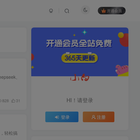
开通会员
TOP1
1.2W+人已阅读
育儿教学教培新玩法，AI生成教学视频，
pseek、
市场大，操作简单，变现天花板...
头条搬砖最新玩法，文章+视
TOP2
频用AI全搞定，一天5张+不
HI！请登录
828
31
是问题，每天只需10分钟
11个月前
1.1W+人已阅读
登录
注册
midjourney新手入门教程：
TOP3
人人都是AI艺术家，新手小
白也能变身艺术大师
11个月前
1W+人已阅读
法，轻松搞