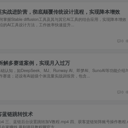
AIGC精英实战进阶营，彻底颠覆传统设计流程，实现降本增效
Stable diffusion工具及其与其它AI工具的结合应用，实现降本增
的AI工具设计方法，工作效率快速提升...
0
使用,拆解多赛道案例，实现月入过万
认知，如DeepSeek、MJ、Runway AI、即梦AI、SunoAI等功能介
赛道；还设有AI超级个体流量实战训练营，包含...
0
客蓝链跳转技术
4 三、蓝链后台设置跳转加V教程.mp4 四、获客篮链矩阵账号操作教程.m
可以在家赚钱,暴利项目教程网官方