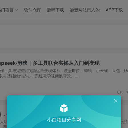
热门项目
软件仓库
源码下载
加盟网站日入2k
APP下载
eepseek·剪映｜多工具联合实操从入门到变现
创作工具与完整短视频运营变现体系，覆盖即梦、蝉镜、小云雀、豆包、Dee
取与基础操作起步，系统教学视频换背景、...
0
道，每天3张和知识付费，副业必备
小白项目分享网
数字人唱歌赛道超适合新手！无需露脸、零基础也能上手，搭配知识付费玩
手机就能操作，是普通人入局短视频、增...