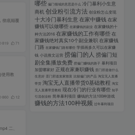
哪些
冷门暴利小生意
偏门领域的意思是什么
创业粉引流方法
商机
创业粉怎么变现
十大冷门暴利生意
在家中赚钱
在家
效，彻底颠覆
赚钱可以做哪些
在家赚钱的十
在家赚钱的副业
在家赚钱的工作有哪些
在
种方法2016
家赚钱绝对真实10个副业兼职
在家赚钱
819
71
门路
学插画多久可以在家赚
在家赚钱门路有哪些
捞偏门的人
捞偏门短
钱
小说推文运营
剧全集播放免费
暴利项目
捞偏门赚钱的路子
正规在家兼职赚钱
加盟哪家好
歪门邪道做什么
绍与使用教
生意好
歪门邪道发家致富
比较偏门的产品
淘宝无人直播
淘宝无人直播带货0基础教程
带货
淘宝
现在冷门的行业有哪些
无人直播带货教程
知乎
简单暴利项目
赚钱的方法100种游戏
引流创业粉
860
12
赚钱的方法100种视频
过年暴利项目
p4 二、