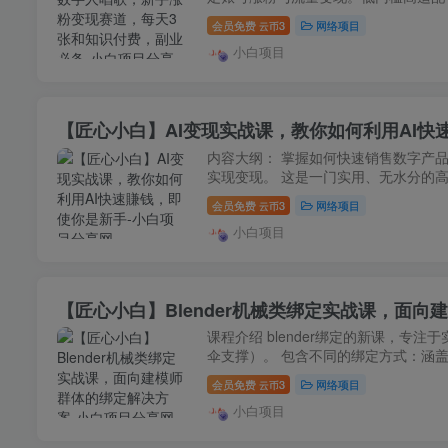
会员免费
3
网络项目
云币
小白项目
【匠心小白】AI变现实战课，教你如何利用AI快
内容大纲： 掌握如何快速销售数字产
实现变现。 这是一门实用、无水分的高效
会员免费
3
网络项目
云币
小白项目
【匠心小白】Blender机械类绑定实战课，面
课程介绍 blender绑定的新课，
伞支撑）。 包含不同的绑定方式：涵盖空物体
会员免费
3
网络项目
云币
小白项目