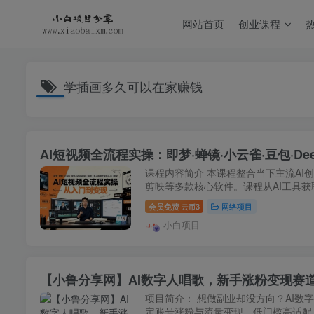
网站首页
创业课程
学插画多久可以在家赚钱
AI短视频全流程实操：即梦·蝉镜·小云雀·豆包·D
课程内容简介 本课程整合当下主流AI
剪映等多款核心软件。课程从AI工具获
会员免费
3
网络项目
云币
小白项目
【小鲁分享网】AI数字人唱歌，新手涨粉变现赛
项目简介： 想做副业却没方向？AI
定账号涨粉与流量变现。低门槛高适配，