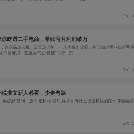
0
带你吃透二手电商，单账号月利润破万
提，到选品怎么挑、流量怎么抓，一步步拆给你看。你会知道哪些坑新手
不留麻烦，甚至连怎么“截流”同行、怎...
0
小说推文新人必看，少走弯路
，再超越 复制，放大 定目标 最后的祝福 有什么快速挣钱的路子,学插画
0