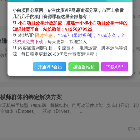
小白项目分享网 | 专注优质VIP网课资源分享，市面上收费
几百几千的项目资源课程这里全部都有！
0
🔰
小白项目分享开放加盟，搭建一个和小白项目分享一样的
知识付费平台，站长微信：v1258979922
🔰 本站VIP
限时特惠，
￥39/年(限时福利)，￥69/永久，
全
速賺钱，即使你是新手
站资源免费下载，
每天更新，欢迎加入！
🔰 内容涵盖网赚项目、引流技术、电商运营、脚本源码等资
品、创作病毒式内容或建立半自动化业务。本课程通过一步步实操教学，帮
源，每日稳定更新20-30优质付费资源课程！
培训，专注于用AI技术实现商业收入。 ...
开通VIP会员
加盟当站长
下载APP
0
向建模师群体的绑定解决方案
专注于实现机械类模型（如车辆、机械结构）的可动部件功能（如车门开启、轮
（Empties）、驱动（Drivers）、...
0