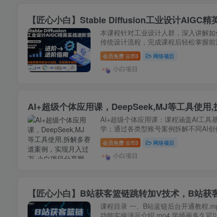
【匠心小白】Stable Diffusion工业设计
本课程针对工业设计人群，深入讲解如何掌握
传统设计流程，完成课程后轻松掌握前沿
会员免费
3
网络项目
云币
小白项目
AI+超级个体应用课，DeepSeek,MJ等工具
AI+超级个体应用课：课程涵盖AI工具基础
学；通过各类型账号案例拆解不同AI创作
会员免费
3
网络项目
云币
小白项目
【匠心小白】B站获客篮链跳转加V技术，B站获
课程目录 一、B站蓝链后台开通教程.mp
功能实操演示介绍.mp4 学插画多久