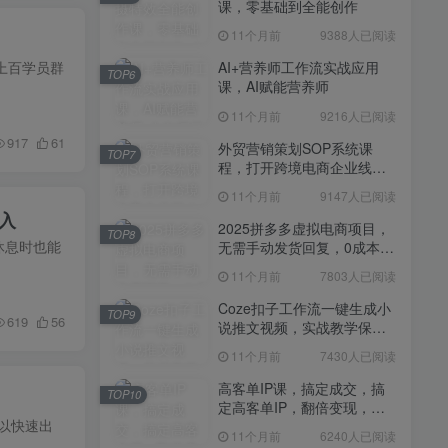
课，零基础到全能创作
11个月前
7430人已阅读
11个月前
9388人已阅读
高客单IP课，搞定成交，搞
TOP10
定高客单IP，翻倍变现，轻
，上百学员群
AI+营养师工作流实战应用
TOP6
松卖爆，不销而销
课，AI赋能营养师
11个月前
6240人已阅读
11个月前
9216人已阅读
快手带货AI暴力起号，0粉丝
TOP11
可开通，月入过W，提供账
917
61
外贸营销策划SOP系统课
TOP7
号就行，适合普通人的懒人
程，打开跨境电商企业线上
11个月前
6109人已阅读
项目【揭秘】
营销任督二脉
11个月前
9147人已阅读
抖音从0到1起号运营全攻略
TOP12
入
课程，从认知纠偏到实操落
2025拼多多虚拟电商项目，
TOP8
地，高效起号变现
休息时也能
无需手动发货回复，0成本，
11个月前
5819人已阅读
轻松月入1-5W【揭秘】
11个月前
7803人已阅读
Coze扣子工作流一键生成小
TOP9
619
56
说推文视频，实战教学保姆
级教程
11个月前
7430人已阅读
高客单IP课，搞定成交，搞
TOP10
定高客单IP，翻倍变现，轻
以快速出
松卖爆，不销而销
11个月前
6240人已阅读