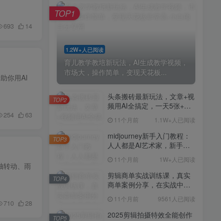
剪辑商单实战训练课，真实
TOP4
TOP1
商单案例分享，在实战中练
会剪辑
693
14
11个月前
9561人已阅读
2025剪辑拍摄特效全能创作
TOP5
1.2W+人已阅读
课，零基础到全能创作
育儿教学教培新玩法，AI生成教学视频，
11个月前
9388人已阅读
市场大，操作简单，变现天花板...
助你用AI
AI+营养师工作流实战应用
TOP6
课，AI赋能营养师
头条搬砖最新玩法，文章+视
TOP2
频用AI全搞定，一天5张+不
11个月前
9216人已阅读
254
63
是问题，每天只需10分钟
11个月前
1.1W+人已阅读
外贸营销策划SOP系统课
TOP7
程，打开跨境电商企业线上
midjourney新手入门教程：
TOP3
营销任督二脉
人人都是AI艺术家，新手小
11个月前
9147人已阅读
白也能变身艺术大师
11个月前
1W+人已阅读
2025拼多多虚拟电商项目，
轴转动、雨
TOP8
无需手动发货回复，0成本，
剪辑商单实战训练课，真实
TOP4
轻松月入1-5W【揭秘】
商单案例分享，在实战中练
11个月前
7803人已阅读
会剪辑
11个月前
9561人已阅读
Coze扣子工作流一键生成小
710
28
TOP9
说推文视频，实战教学保姆
2025剪辑拍摄特效全能创作
TOP5
级教程