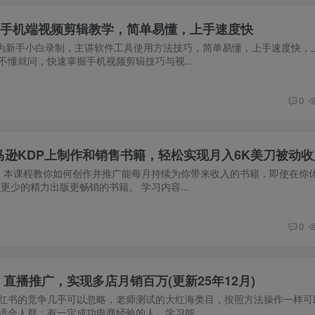
课程，手机端视频剪辑教学，简单易懂，上手速度快
p课程专为新手小白录制，主讲软件工具使用方法技巧，简单易懂，上手速度快
懂就问，快速掌握手机视频剪辑技巧与视...
0
马逊KDP上制作和销售书籍，轻松实现月入6K美刀被动收
： 本课程教你如何创作并推广能每月持续为你带来收入的书籍，即使在你
更少的精力出版更畅销的书籍。 学习内容...
0
播推广，实现多店月销百万(更新25年12月)
红书的竞争几乎可以忽略，老师测试的大红海类目，按照方法操作一样可
合人群：有一定成功电商经验的人、学习能...