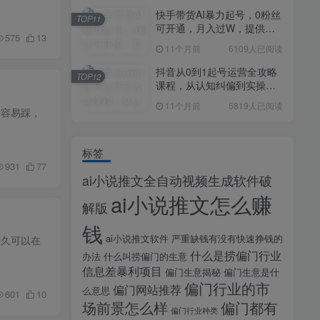
快手带货AI暴力起号，0粉丝
TOP11
可开通，月入过W，提供账
575
13
号就行，适合普通人的懒人
11个月前
6109人已阅读
项目【揭秘】
抖音从0到1起号运营全攻略
TOP12
课程，从认知纠偏到实操落
地，高效起号变现
11个月前
5819人已阅读
最容易踩，
标签
931
77
ai小说推文全自动视频生成软件破
ai小说推文怎么赚
解版
钱
ai小说推文软件
严重缺钱有没有快速挣钱的
多久可以在
什么是捞偏门行业
办法
什么叫捞偏门的生意
信息差暴利项目
偏门生意揭秘
偏门生意是什
偏门行业的市
偏门网站推荐
么意思
601
10
场前景怎么样
偏门都有
偏门行业种类