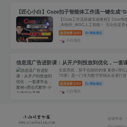
【匠心小白】Coze扣子智能体工作流一键生成“
【Coze工作流搭建实操教程】Coze
_AI创作_AIGC人工智能！ 无论你是
会员免费
3
网络项目
云币
小白项目
信息流广告进阶课：从开户到投放到优化，一套
全面系统，新手也能听的懂 案例+理论
70课》是一门专为数字营销从业者打造
会员免费
3
网络项目
云币
小白项目
友链申请
Copyright ©